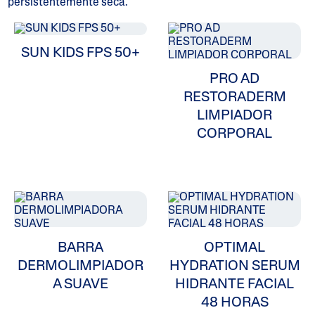
persistentemente seca.
ALL FILTERS
SUN KIDS FPS 50+
PRO AD
Humectantes
RESTORADERM
LIMPIADOR
Limpiadores
CORPORAL
Problemas En Piel
Tipo De Piel
Categorias De Producto
BARRA
OPTIMAL
DERMOLIMPIADOR
HYDRATION SERUM
A SUAVE
HIDRANTE FACIAL
48 HORAS