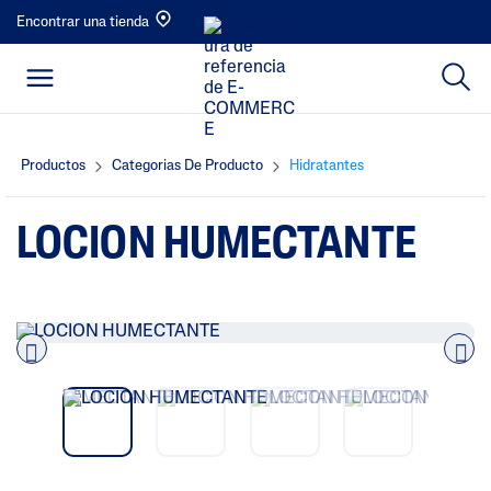
Encontrar una tienda
Productos
Categorias De Producto
Hidratantes
LOCION HUMECTANTE
Pre
nex
vio
t
us