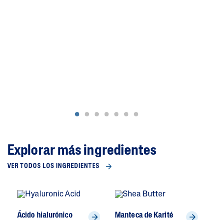
HI
Explorar más ingredientes
VER TODOS LOS INGREDIENTES
Ácido hialurónico
Manteca de Karité
C