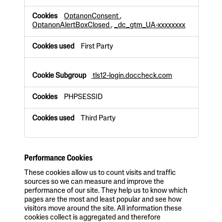
r
OptanonConsent
,
i
OptanonAlertBoxClosed
,
_dc_gtm_UA-xxxxxxxx
c
t
l
First Party
y
N
e
tls12-login.doccheck.com
c
e
PHPSESSID
s
s
Third Party
a
r
y
C
o
Performance Cookies
o
These cookies allow us to count visits and traffic
k
sources so we can measure and improve the
i
performance of our site. They help us to know which
e
pages are the most and least popular and see how
s
visitors move around the site. All information these
cookies collect is aggregated and therefore