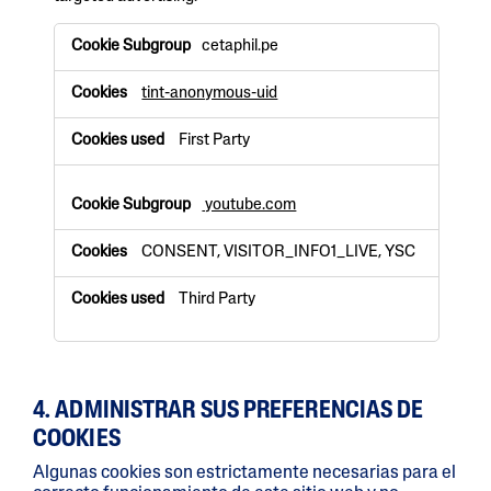
T
cetaphil.pe
a
r
tint-anonymous-uid
g
e
t
First Party
i
n
g
youtube.com
C
o
CONSENT, VISITOR_INFO1_LIVE, YSC
o
k
Third Party
i
e
s
4. ADMINISTRAR SUS PREFERENCIAS DE
COOKIES
Algunas cookies son estrictamente necesarias para el