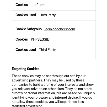
C
__cf_bm
o
o
Third Party
k
i
e
login.doccheck.com
s
PHPSESSID
Third Party
Targeting Cookies
These cookies may be set through our site by our
advertising partners. They may be used by those
companies to build a profile of your interests and show
you relevant adverts on other sites. They do not store
directly personal information, but are based on uniquely
identifying your browser and internet device. If you do
not allow these cookies, you will experience less
targeted advertising.