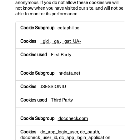
anonymous. If you do not allow these cookies we will
not know when you have visited our site, and will not be
able to monitor its performance.
P
cetaphil.pe
e
r
_gid
,
_ga
,
_gat_UA-
f
o
r
First Party
m
a
n
nr-data.net
c
e
JSESSIONID
C
o
Third Party
o
k
i
doccheck.com
e
s
dc_app_login_user, dc_oauth,
doccheck_user_id, dc_app_login_application