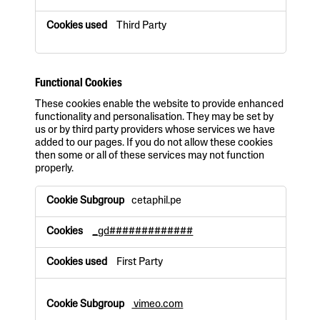
Third Party
Functional Cookies
These cookies enable the website to provide enhanced
functionality and personalisation. They may be set by
us or by third party providers whose services we have
added to our pages. If you do not allow these cookies
then some or all of these services may not function
properly.
F
cetaphil.pe
u
n
_gd#############
c
t
i
First Party
o
n
a
vimeo.com
l