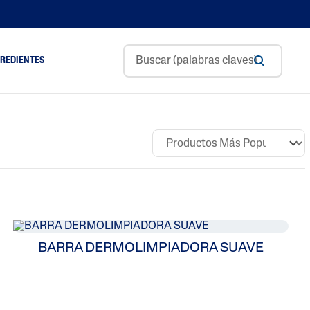
GREDIENTES
Aceite De Aguacate
ol
Ceramidas
m
Glycerin
Ácido Hialurónico
Niacinamida
Pantenol
BARRA DERMOLIMPIADORA SUAVE
Manteca De Karité
Aceite De Almendras
Dulces